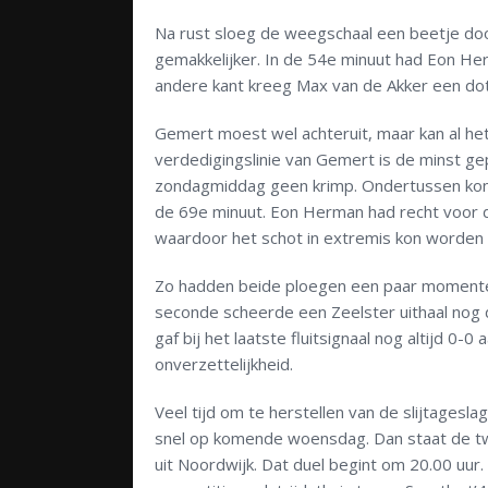
Na rust sloeg de weegschaal een beetje do
gemakkelijker. In de 54e minuut had Eon Her
andere kant kreeg Max van de Akker een dot 
Gemert moest wel achteruit, maar kan al he
verdedigingslinie van Gemert is de minst ge
zondagmiddag geen krimp. Ondertussen konde
de 69e minuut. Eon Herman had recht voor de 
waardoor het schot in extremis kon worden 
Zo hadden beide ploegen een paar momenten
seconde scheerde een Zeelster uithaal nog 
gaf bij het laatste fluitsignaal nog altijd 
onverzettelijkheid.
Veel tijd om te herstellen van de slijtagesl
snel op komende woensdag. Dan staat de t
uit Noordwijk. Dat duel begint om 20.00 uu