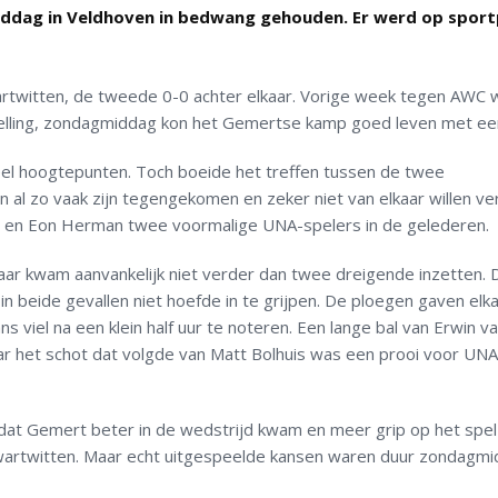
ddag in Veldhoven in bedwang gehouden. Er werd op sport
rtwitten, de tweede 0-0 achter elkaar. Vorige week tegen AWC 
stelling, zondagmiddag kon het Gemertse kamp goed leven met ee
l hoogtepunten. Toch boeide het treffen tussen de twee
n al zo vaak zijn tegengekomen en zeker niet van elkaar willen ver
 en Eon Herman twee voormalige UNA-spelers in de gelederen.
aar kwam aanvankelijk niet verder dan twee dreigende inzetten. 
n beide gevallen niet hoefde in te grijpen. De ploegen gaven elk
s viel na een klein half uur te noteren. Een lange bal van Erwin v
 het schot dat volgde van Matt Bolhuis was een prooi voor UNA
 dat Gemert beter in de wedstrijd kwam en meer grip op het spel
wartwitten. Maar echt uitgespeelde kansen waren duur zondagmi