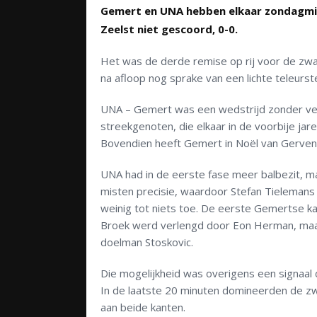
Gemert en UNA hebben elkaar zondagmi
Zeelst niet gescoord, 0-0.
Het was de derde remise op rij voor de zwa
na afloop nog sprake van een lichte teleur
UNA – Gemert was een wedstrijd zonder vee
streekgenoten, die elkaar in de voorbije jare
Bovendien heeft Gemert in Noël van Gerven
UNA had in de eerste fase meer balbezit, m
misten precisie, waardoor Stefan Tielemans i
weinig tot niets toe. De eerste Gemertse kan
Broek werd verlengd door Eon Herman, maar
doelman Stoskovic.
Die mogelijkheid was overigens een signaal
In de laatste 20 minuten domineerden de z
aan beide kanten.