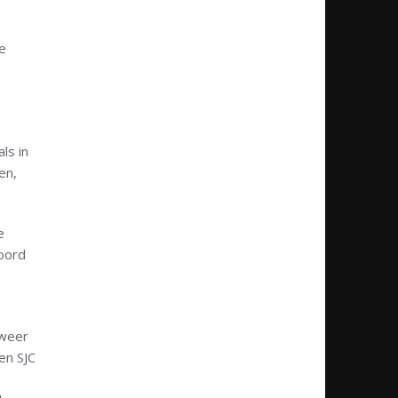
e
ls in
en,
e
bord
lweer
en SJC