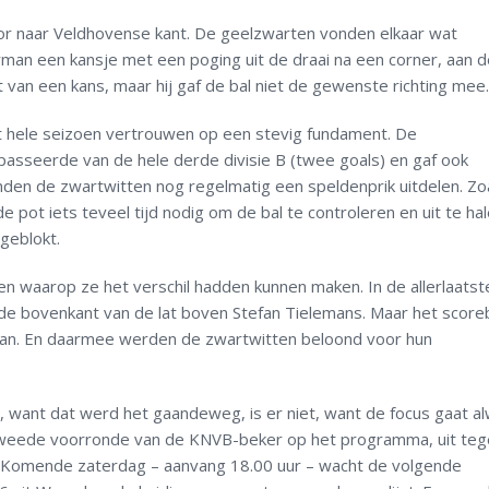
or naar Veldhovense kant. De geelzwarten vonden elkaar wat
man een kansje met een poging uit de draai na een corner, aan d
van een kans, maar hij gaf de bal niet de gewenste richting mee.
t hele seizoen vertrouwen op een stevig fundament. De
passeerde van de hele derde divisie B (twee goals) en gaf ook
n de zwartwitten nog regelmatig een speldenprik uitdelen. Zoa
pot iets teveel tijd nodig om de bal te controleren en uit te hal
geblokt.
 waarop ze het verschil hadden kunnen maken. In de allerlaatst
de bovenkant van de lat boven Stefan Tielemans. Maar het score
0-0 aan. En daarmee werden de zwartwitten beloond voor hun
ag, want dat werd het gaandeweg, is er niet, want de focus gaat a
weede voorronde van de KNVB-beker op het programma, uit teg
r. Komende zaterdag – aanvang 18.00 uur – wacht de volgende