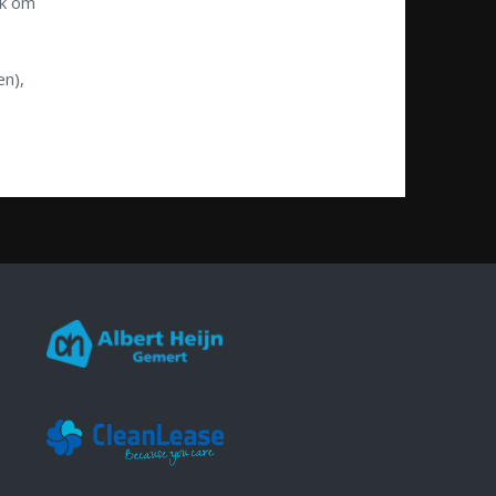
ek om
en),