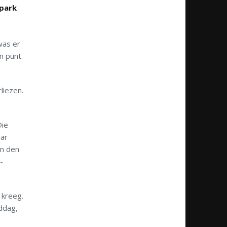
park
was er
n punt.
liezen.
Die
aar
an den
-
 kreeg.
ddag,