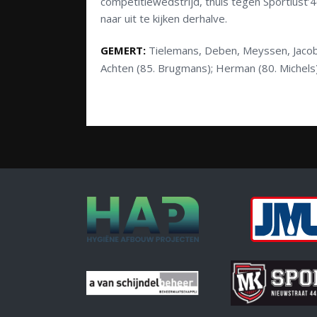
competitiewedstrijd, thuis tegen Sportlust
naar uit te kijken derhalve.
GEMERT:
Tielemans, Deben, Meyssen, Jacobs
Achten (85. Brugmans); Herman (80. Michels)