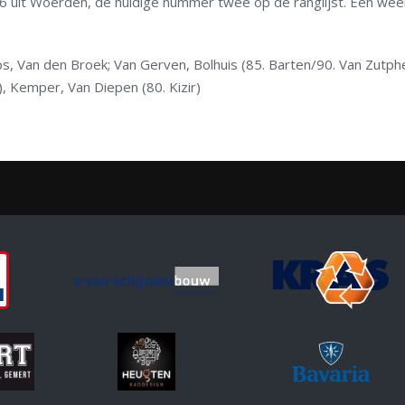
’46 uit Woerden, de huidige nummer twee op de ranglijst. Een we
, Van den Broek; Van Gerven, Bolhuis (85. Barten/90. Van Zutph
, Kemper, Van Diepen (80. Kizir)