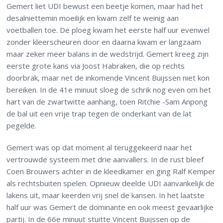
Gemert liet UDI bewust een beetje komen, maar had het
desalniettemin moeilijk en kwam zelf te weinig aan
voetballen toe. De ploeg kwam het eerste half uur evenwel
zonder kleerscheuren door en daarna kwam er langzaam
maar zeker meer balans in de wedstrijd. Gemert kreeg zijn
eerste grote kans via Joost Habraken, die op rechts
doorbrak, maar net de inkomende Vincent Buijssen niet kon
bereiken. In de 41e minuut sloeg de schrik nog even om het
hart van de zwartwitte aanhang, toen Ritchie -Sam Anpong
de bal uit een vrije trap tegen de onderkant van de lat
pegelde.
Gemert was op dat moment al teruggekeerd naar het
vertrouwde systeem met drie aanvallers. In de rust bleef
Coen Brouwers achter in de kleedkamer en ging Ralf Kemper
als rechtsbuiten spelen. Opnieuw deelde UDI aanvankelijk de
lakens uit, maar keerden vrij snel de kansen. In het laatste
half uur was Gemert de dominante en ook meest gevaarlijke
partij. In de 66e minuut stuitte Vincent Buijssen op de