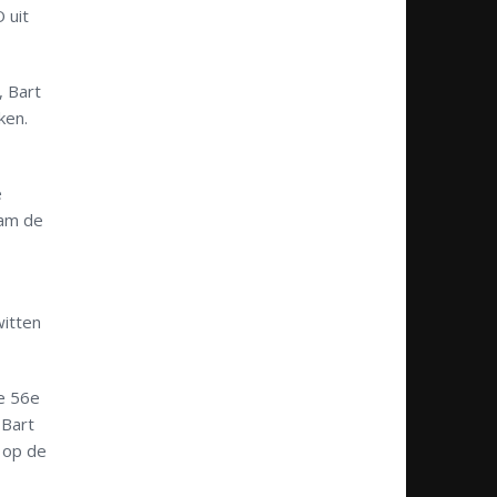
 uit
, Bart
ken.
e
nam de
witten
de 56e
 Bart
 op de