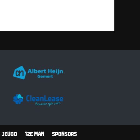
Jeugd
12e man
Sponsors