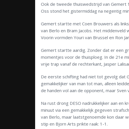
Ook de tweede thuiswedstrijd van Gemert 1 i
Oss stond het gistermiddag na negentig minu
Gemert startte met Coen Brouwers als linksb
van Berlo en Bram Jacobs. Het middenveld w
Voorin vormden Youri van Brussel en Ron Jans
Gemert startte aardig. Zonder dat er een gr
momentjes voor de thuisploeg. In de 21e m
vrije trap vanaf de rechterkant, Jasper Lalis
De eerste schifting had niet tot gevolg dat 
gemakkelijker van man tot man, alleen leidd
de handen vol aan de opponent, maar Sven 
Na rust drong DESO nadrukkelijker aan en k
minuut via een gemakkelijk gegeven strafsch
van Berlo, maar laatstgenoemde kon daar w
stip en Bjorn Arts prikte raak: 1-1.