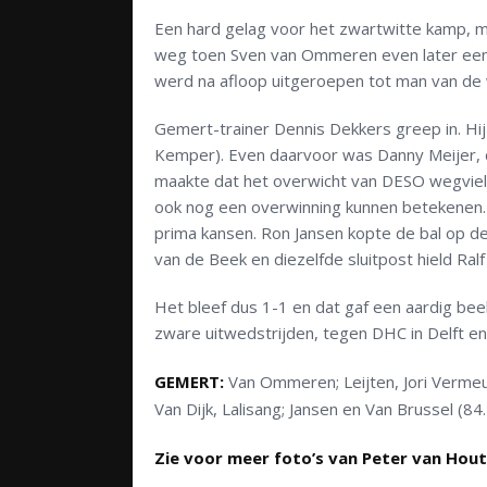
Een hard gelag voor het zwartwitte kamp,
weg toen Sven van Ommeren even later een 
werd na afloop uitgeroepen tot man van de 
Gemert-trainer Dennis Dekkers greep in. Hij
Kemper). Even daarvoor was Danny Meijer, 
maakte dat het overwicht van DESO wegviel 
ook nog een overwinning kunnen betekenen.
prima kansen. Ron Jansen kopte de bal op de
van de Beek en diezelfde sluitpost hield Ral
Het bleef dus 1-1 en dat gaf een aardig be
zware uitwedstrijden, tegen DHC in Delft 
GEMERT:
Van Ommeren; Leijten, Jori Vermeul
Van Dijk, Lalisang; Jansen en Van Brussel (84.
Zie voor meer foto’s van Peter van Hout