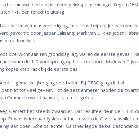
n het nieuwe seizoen is in een gelijkspel geëindigd. Tegen DESO
ten 1-1, een terechte uitslag.
ack in een vijfmansverdediging, met Jens Leijten, Jori Vermeulen
erd gevormd door Jasper Lalisang, Mark van Dijk en Joost Habra
en de frontlinie.
oot overwicht aan ten grondslag lag, waren de eerste gevaarlijk
inuut kwam de 1-0 voorsprong op het scorebord. Mark van Dijk 
ang kopte knap raak bij de eerste paal.
Gemert gemakkelijker ging voetballen. Bij DESO ging de bal
e dat niet tot veel gevaar. Tot de zestienmeter hadden de zwart
van Ommeren werd nauwelijks of niet getest.
reeg Gemert het steeds zwaarder. Dat resulteerde in de 1-1 in 
op. Er was inderdaad fysiek contact tussen de Osse aanvaller en
einig aan doen. Scheidsrechter Gansner legde de bal desondanks