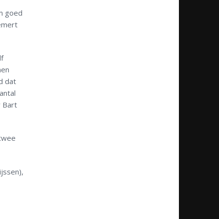
am goed
emert
lf
men
d dat
antal
 Bart
 twee
jssen),