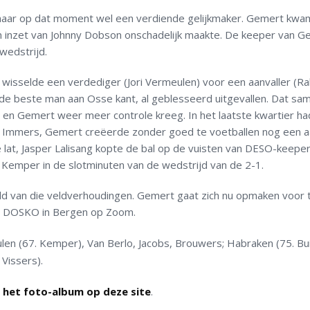
 maar op dat moment wel een verdiende gelijkmaker. Gemert kw
inzet van Johnny Dobson onschadelijk maakte. De keeper van G
wedstrijd.
 wisselde een verdediger (Jori Vermeulen) voor een aanvaller (Ra
de beste man aan Osse kant, al geblesseerd uitgevallen. Dat sa
en Gemert weer meer controle kreeg. In het laatste kwartier ha
 Immers, Gemert creëerde zonder goed te voetballen nog een a
 lat, Jasper Lalisang kopte de bal op de vuisten van DESO-keeper
f Kemper in de slotminuten van de wedstrijd van de 2-1.
eld van die veldverhoudingen. Gemert gaat zich nu opmaken voor
en DOSKO in Bergen op Zoom.
en (67. Kemper), Van Berlo, Jacobs, Brouwers; Habraken (75. Bui
 Vissers).
 het foto-album op deze site
.