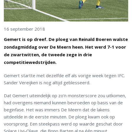
16 september 2018
Gemert is op dreef. De ploeg van Reinald Boeren walste
zondagmiddag over De Meern heen. Het werd 7-1 voor
de zwartwitten, de tweede zege in drie
competitiewedstrijden.
Gemert startte met dezelfde elf als vorige week tegen IFC.
Sander Vereijken is nog altijd geblesseerd.
Dat Gemert uiteindelijk op zo’n monsterscore zou uitkomen,
had overigens niemand kunnen bevroeden op basis van de
beginfase. Het was immers De Meern dat de lakens
uitdeelde in de eerste minuten. De ploeg kwam ook op
voorsprong. Een steekpass werd op waarde geschat door
Solace Uyi-Olaye, die Bono Barten al na één minuut