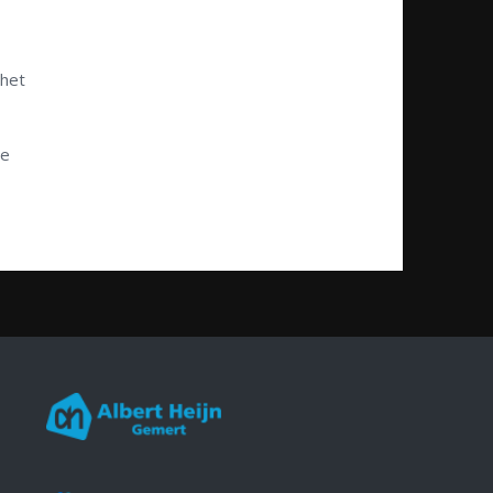
 het
de