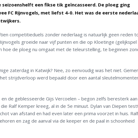
 seizoenshelft een fikse tik geïncasseerd. De ploeg ging
 FC Rijnvogels, met liefst 4-0. Het was de eerste nederla
twijkers.
tien competitieduels zonder nederlaag is natuurlijk geen reden to
jnvogels groeide naar vijf punten en die op Kloetinge (gelijkspel
ijn hoe de ploeg nu omgaat met de teleurstelling, te beginnen zo
ige zaterdag in Katwijk? Nee, zo eenvoudig was het niet. Gemert
r het strijdverloop werd bepaald door een aantal sleutelmomente
en de geblesseerde Gijs Vercoelen – begon zelfs beresterk aan
die Ralf Kemper kreeg, al in de 5e minuut. Dylan van Diepen test
hot van afstand en had even later een prima voorzet in huis. Ral
behoren en zag de aanval via de keeper en de paal in schoonheid