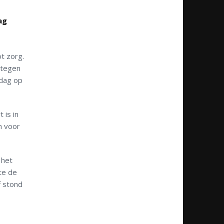
ag
t zorg.
 tegen
ndag op
 is in
n voor
 het
te de
f stond