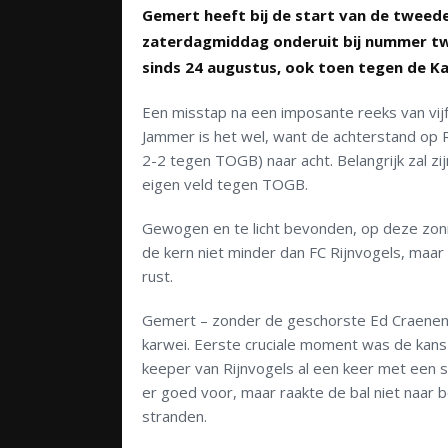
Gemert heeft bij de start van de tweede
zaterdagmiddag onderuit bij nummer twee
sinds 24 augustus, ook toen tegen de Ka
Een misstap na een imposante reeks van vijf
Jammer is het wel, want de achterstand op Ri
2-2 tegen TOGB) naar acht. Belangrijk zal z
eigen veld tegen TOGB.
Gewogen en te licht bevonden, op deze zonn
de kern niet minder dan FC Rijnvogels, maa
rust.
Gemert – zonder de geschorste Ed Craenen 
karwei. Eerste cruciale moment was de kans 
keeper van Rijnvogels al een keer met een sc
er goed voor, maar raakte de bal niet naar 
stranden.