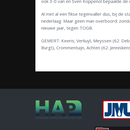
ook 3-0 van en Sven Koppenol bepaalde de 
Al met al een fikse tegenvaller dus, bij de
nederlaag. Maar geen man overboord: zondag
nieuwe jaar, tegen TOGB.
GEMERT: Keeris; Verkuyl, Meyssen (62. Deben
Burgt), Crommentuijn, Achten (62. Jenniskens