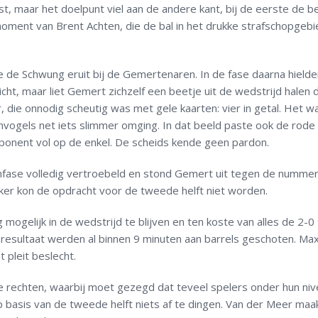
 maar het doelpunt viel aan de andere kant, bij de eerste de b
moment van Brent Achten, die de bal in het drukke strafschopgebi
de de Schwung eruit bij de Gemertenaren. In de fase daarna hield
icht, maar liet Gemert zichzelf een beetje uit de wedstrijd halen 
r, die onnodig scheutig was met gele kaarten: vier in getal. Het w
vogels net iets slimmer omging. In dat beeld paste ook de rode 
opponent vol op de enkel. De scheids kende geen pardon.
infase volledig vertroebeld en stond Gemert uit tegen de numme
jker kon de opdracht voor de tweede helft niet worden.
mogelijk in de wedstrijd te blijven en ten koste van alles de 2-0
en resultaat werden al binnen 9 minuten aan barrels geschoten. Ma
pleit beslecht.
e rechten, waarbij moet gezegd dat teveel spelers onder hun ni
p basis van de tweede helft niets af te dingen. Van der Meer maa