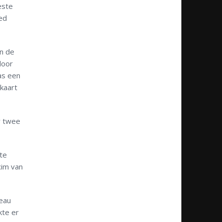
este
ed
en de
door
as een
kaart
r twee
 te
xim van
veau
kte er