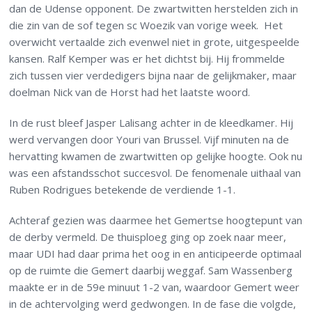
dan de Udense opponent. De zwartwitten herstelden zich in
die zin van de sof tegen sc Woezik van vorige week. Het
overwicht vertaalde zich evenwel niet in grote, uitgespeelde
kansen. Ralf Kemper was er het dichtst bij. Hij frommelde
zich tussen vier verdedigers bijna naar de gelijkmaker, maar
doelman Nick van de Horst had het laatste woord.
In de rust bleef Jasper Lalisang achter in de kleedkamer. Hij
werd vervangen door Youri van Brussel. Vijf minuten na de
hervatting kwamen de zwartwitten op gelijke hoogte. Ook nu
was een afstandsschot succesvol. De fenomenale uithaal van
Ruben Rodrigues betekende de verdiende 1-1.
Achteraf gezien was daarmee het Gemertse hoogtepunt van
de derby vermeld. De thuisploeg ging op zoek naar meer,
maar UDI had daar prima het oog in en anticipeerde optimaal
op de ruimte die Gemert daarbij weggaf. Sam Wassenberg
maakte er in de 59e minuut 1-2 van, waardoor Gemert weer
in de achtervolging werd gedwongen. In de fase die volgde,