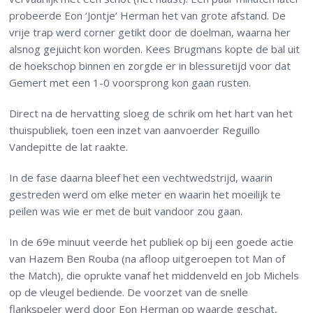
probeerde Eon ‘Jontje’ Herman het van grote afstand. De
vrije trap werd corner getikt door de doelman, waarna her
alsnog gejuicht kon worden. Kees Brugmans kopte de bal uit
de hoekschop binnen en zorgde er in blessuretijd voor dat
Gemert met een 1-0 voorsprong kon gaan rusten.
Direct na de hervatting sloeg de schrik om het hart van het
thuispubliek, toen een inzet van aanvoerder Reguillo
Vandepitte de lat raakte.
In de fase daarna bleef het een vechtwedstrijd, waarin
gestreden werd om elke meter en waarin het moeilijk te
peilen was wie er met de buit vandoor zou gaan.
In de 69e minuut veerde het publiek op bij een goede actie
van Hazem Ben Rouba (na afloop uitgeroepen tot Man of
the Match), die oprukte vanaf het middenveld en Job Michels
op de vleugel bediende. De voorzet van de snelle
flankspeler werd door Eon Herman op waarde geschat,