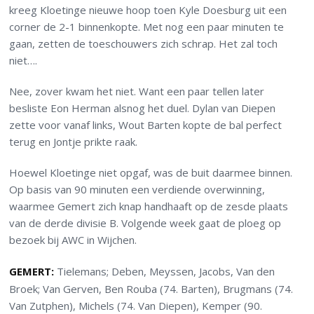
kreeg Kloetinge nieuwe hoop toen Kyle Doesburg uit een
corner de 2-1 binnenkopte. Met nog een paar minuten te
gaan, zetten de toeschouwers zich schrap. Het zal toch
niet….
Nee, zover kwam het niet. Want een paar tellen later
besliste Eon Herman alsnog het duel. Dylan van Diepen
zette voor vanaf links, Wout Barten kopte de bal perfect
terug en Jontje prikte raak.
Hoewel Kloetinge niet opgaf, was de buit daarmee binnen.
Op basis van 90 minuten een verdiende overwinning,
waarmee Gemert zich knap handhaaft op de zesde plaats
van de derde divisie B. Volgende week gaat de ploeg op
bezoek bij AWC in Wijchen.
GEMERT:
Tielemans; Deben, Meyssen, Jacobs, Van den
Broek; Van Gerven, Ben Rouba (74. Barten), Brugmans (74.
Van Zutphen), Michels (74. Van Diepen), Kemper (90.