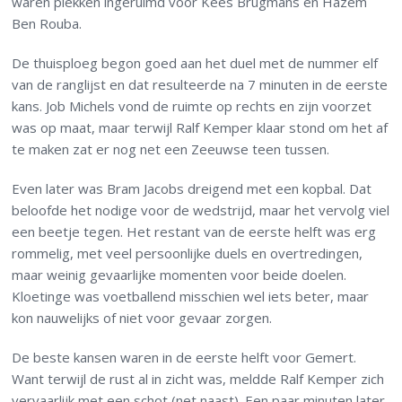
waren plekken ingeruimd voor Kees Brugmans en Hazem
Ben Rouba.
De thuisploeg begon goed aan het duel met de nummer elf
van de ranglijst en dat resulteerde na 7 minuten in de eerste
kans. Job Michels vond de ruimte op rechts en zijn voorzet
was op maat, maar terwijl Ralf Kemper klaar stond om het af
te maken zat er nog net een Zeeuwse teen tussen.
Even later was Bram Jacobs dreigend met een kopbal. Dat
beloofde het nodige voor de wedstrijd, maar het vervolg viel
een beetje tegen. Het restant van de eerste helft was erg
rommelig, met veel persoonlijke duels en overtredingen,
maar weinig gevaarlijke momenten voor beide doelen.
Kloetinge was voetballend misschien wel iets beter, maar
kon nauwelijks of niet voor gevaar zorgen.
De beste kansen waren in de eerste helft voor Gemert.
Want terwijl de rust al in zicht was, meldde Ralf Kemper zich
vervaarlijk met een schot (net naast). Een paar minuten later