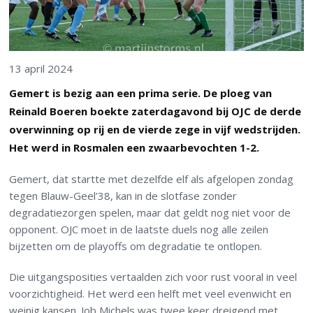
13 april 2024
Gemert is bezig aan een prima serie. De ploeg van
Reinald Boeren boekte zaterdagavond bij OJC de derde
overwinning op rij en de vierde zege in vijf wedstrijden.
Het werd in Rosmalen een zwaarbevochten 1-2.
Gemert, dat startte met dezelfde elf als afgelopen zondag
tegen Blauw-Geel’38, kan in de slotfase zonder
degradatiezorgen spelen, maar dat geldt nog niet voor de
opponent. OJC moet in de laatste duels nog alle zeilen
bijzetten om de playoffs om degradatie te ontlopen.
Die uitgangsposities vertaalden zich voor rust vooral in veel
voorzichtigheid. Het werd een helft met veel evenwicht en
weinig kansen. Job Michels was twee keer dreigend met