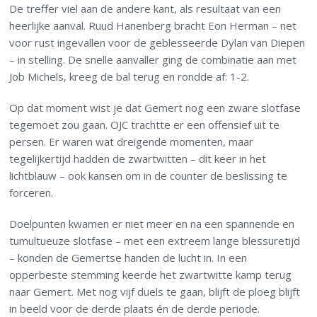
De treffer viel aan de andere kant, als resultaat van een
heerlijke aanval. Ruud Hanenberg bracht Eon Herman – net
voor rust ingevallen voor de geblesseerde Dylan van Diepen
– in stelling. De snelle aanvaller ging de combinatie aan met
Job Michels, kreeg de bal terug en rondde af: 1-2.
Op dat moment wist je dat Gemert nog een zware slotfase
tegemoet zou gaan. OJC trachtte er een offensief uit te
persen. Er waren wat dreigende momenten, maar
tegelijkertijd hadden de zwartwitten – dit keer in het
lichtblauw – ook kansen om in de counter de beslissing te
forceren.
Doelpunten kwamen er niet meer en na een spannende en
tumultueuze slotfase – met een extreem lange blessuretijd
– konden de Gemertse handen de lucht in. In een
opperbeste stemming keerde het zwartwitte kamp terug
naar Gemert. Met nog vijf duels te gaan, blijft de ploeg blijft
in beeld voor de derde plaats én de derde periode.