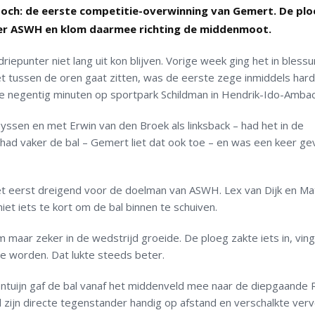
 toch: de eerste competitie-overwinning van Gemert. De pl
er ASWH en klom daarmee richting de middenmoot.
iepunter niet lang uit kon blijven. Vorige week ging het in blessu
t tussen de oren gaat zitten, was de eerste zege inmiddels hard
de negentig minuten op sportpark Schildman in Hendrik-Ido-Ambac
sen en met Erwin van den Broek als linksback – had het in de
had vaker de bal – Gemert liet dat ook toe – en was een keer gev
t eerst dreigend voor de doelman van ASWH. Lex van Dijk en Ma
et iets te kort om de bal binnen te schuiven.
maar zeker in de wedstrijd groeide. De ploeg zakte iets in, vi
te worden. Dat lukte steeds beter.
tuijn gaf de bal vanaf het middenveld mee naar de diepgaande R
 zijn directe tegenstander handig op afstand en verschalkte ver