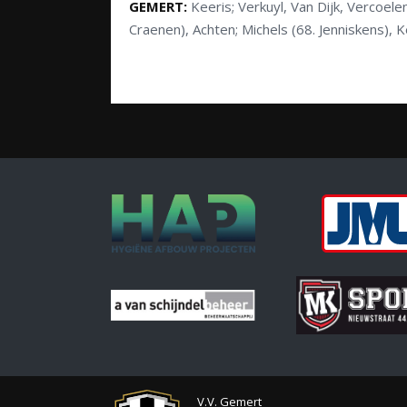
GEMERT:
Keeris; Verkuyl, Van Dijk, Vercoel
Craenen), Achten; Michels (68. Jenniskens), 
V.V. Gemert