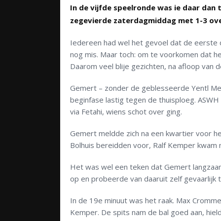
In de vijfde speelronde was ie daar dan
zegevierde zaterdagmiddag met 1-3 ov
Iedereen had wel het gevoel dat de eerste dr
nog mis. Maar toch: om te voorkomen dat he
Daarom veel blije gezichten, na afloop van 
Gemert – zonder de geblesseerde Yentl Meys
beginfase lastig tegen de thuisploeg. ASWH 
via Fetahi, wiens schot over ging.
Gemert meldde zich na een kwartier voor he
Bolhuis bereidden voor, Ralf Kemper kwam ni
Het was wel een teken dat Gemert langzaam 
op en probeerde van daaruit zelf gevaarlijk 
In de 19e minuut was het raak. Max Crommen
Kemper. De spits nam de bal goed aan, hield