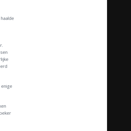
n haalde
r.
ssen
lijke
werd
 enige
ken
 beker