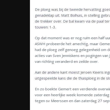
De ploeg was bij de tweede hervatting goed 
genadeklap uit. Matt Bolhuis, in stelling ge
de trekker over. De bal kwam via de paal te
touwen: 1-3.
Op dat moment was er nog ruim een half uur
ASWH probeerde het amechtig, maar Gemert 
had de ploeg zelf genoeg gelegenheid om de 
acties van Sven Jenniskens en pogingen van 
van richting veranderd en zeilde over.
Aan de andere kant moest Jeroen Keeris ingr
uitgespeelde kans die de thuisploeg in de sl
En zo boekte Gemert een verdiende overwin
voor een heerlijke week: komende zaterdag
tegen sv Meerssen en dan zaterdag 27 sept