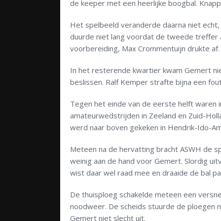
de keeper met een heerlijke boogbal. Knappe
Het spelbeeld veranderde daarna niet echt,
duurde niet lang voordat de tweede treffer
voorbereiding, Max Crommentuijn drukte af. 
In het resterende kwartier kwam Gemert nie
beslissen. Ralf Kemper strafte bijna een fou
Tegen het einde van de eerste helft waren 
amateurwedstrijden in Zeeland en Zuid-Hollan
werd naar boven gekeken in Hendrik-Ido-Am
Meteen na de hervatting bracht ASWH de span
weinig aan de hand voor Gemert. Slordig uitv
wist daar wel raad mee en draaide de bal par
De thuisploeg schakelde meteen een versne
noodweer. De scheids stuurde de ploegen na
Gemert niet slecht uit.