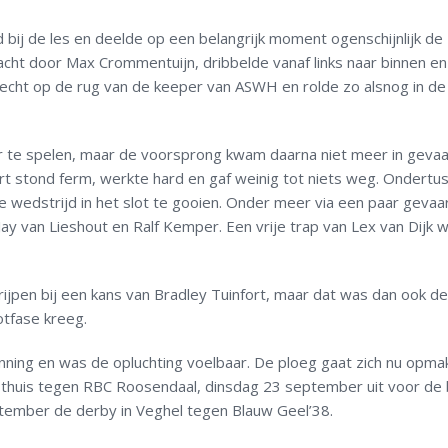
bij de les en deelde op een belangrijk moment ogenschijnlijk de
bracht door Max Crommentuijn, dribbelde vanaf links naar binnen e
recht op de rug van de keeper van ASWH en rolde zo alsnog in de
 te spelen, maar de voorsprong kwam daarna niet meer in gevaa
stond ferm, werkte hard en gaf weinig tot niets weg. Ondertu
wedstrijd in het slot te gooien. Onder meer via een paar gevaar
Jay van Lieshout en Ralf Kemper. Een vrije trap van Lex van Dijk 
ijpen bij een kans van Bradley Tuinfort, maar dat was dan ook de
otfase kreeg.
ning en was de opluchting voelbaar. De ploeg gaat zich nu opma
 thuis tegen RBC Roosendaal, dinsdag 23 september uit voor de
ember de derby in Veghel tegen Blauw Geel’38.