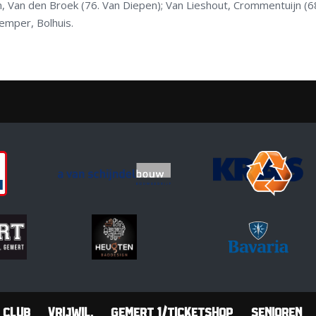
en, Van den Broek (76. Van Diepen); Van Lieshout, Crommentuijn (6
Kemper, Bolhuis.
Club
Vrijwil.
Gemert 1/Ticketshop
Senioren