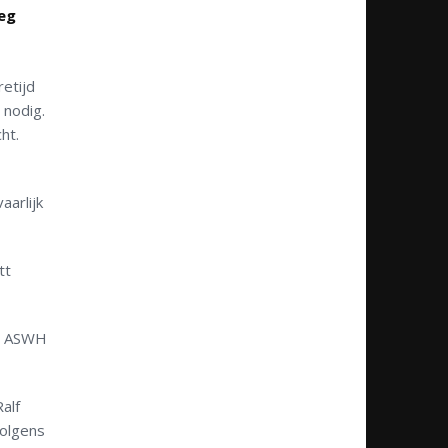
oeg
retijd
 nodig.
ht.
aarlijk
tt
ng ASWH
alf
volgens