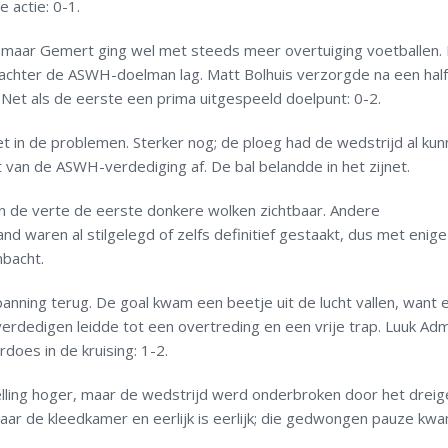
 actie: 0-1.
 maar Gemert ging wel met steeds meer overtuiging voetballen.
 achter de ASWH-doelman lag. Matt Bolhuis verzorgde na een half
Net als de eerste een prima uitgespeeld doelpunt: 0-2.
t in de problemen. Sterker nog; de ploeg had de wedstrijd al ku
t van de ASWH-verdediging af. De bal belandde in het zijnet.
in de verte de eerste donkere wolken zichtbaar. Andere
d waren al stilgelegd of zelfs definitief gestaakt, dus met enig
bacht.
ning terug. De goal kwam een beetje uit de lucht vallen, want e
erdedigen leidde tot een overtreding en een vrije trap. Luuk Adm
does in de kruising: 1-2.
lling hoger, maar de wedstrijd werd onderbroken door het drei
ar de kleedkamer en eerlijk is eerlijk; die gedwongen pauze kw