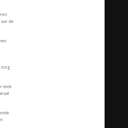
 Het
 uur de
nnen
e zorg
r leek
iraal
gende
am