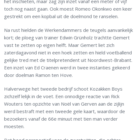
het inschieten, maar zag zijn inzet vanaf een meter of vijf
toch nog naast gaan. Ook moest Romeo Okonkwo een keer
gestrekt om een kopbal uit de doelmond te ranselen.
Na rust hielden de Werkendammers de teugels aanvankelijk
kort; de ploeg van trainer Edwin Grünholz trachtte Gemert
vast te zetten op eigen helft. Maar Gemert liet zich
zaterdagavond niet in een hoek zetten en hield voetballend
gelijke tred met de titelpretendent uit Noordwest-Brabant.
Een inzet van Ed Craenen werd in twee instanties gekeerd
door doelman Ramon ten Hove.
Halverwege het tweede bedrijf schoot Kozakken Boys
zichzelf lelijk in de voet. Een onnodige reactie van Rick
Wouters ten opzichte van Noël van Gerven aan de zijlijn
werd bestraft met een tweede gele kaart, waardoor de
bezoekers vanaf de 66e minuut met tien man verder
moesten.