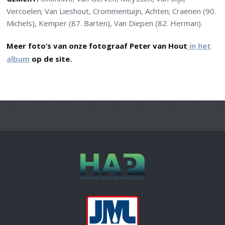
Vercoelen; Van Lieshout, Crommentuijn, Achten; Craenen (90.
Michels), Kemper (87. Barten), Van Diepen (82. Herman).
Meer foto’s van onze fotograaf Peter van Hout
in het
album
op de site.