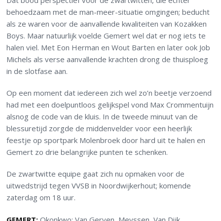
Dat bood perspectief voor de zwartwitten, die echter
behoedzaam met de man-meer-situatie omgingen; beducht
als ze waren voor de aanvallende kwaliteiten van Kozakken
Boys. Maar natuurlijk voelde Gemert wel dat er nog iets te
halen viel. Met Eon Herman en Wout Barten en later ook Job
Michels als verse aanvallende krachten drong de thuisploeg
in de slotfase aan.
Op een moment dat iedereen zich wel zo’n beetje verzoend
had met een doelpuntloos gelijkspel vond Max Crommentuijn
alsnog de code van de kluis. In de tweede minuut van de
blessuretijd zorgde de middenvelder voor een heerlijk
feestje op sportpark Molenbroek door hard uit te halen en
Gemert zo drie belangrijke punten te schenken.
De zwartwitte equipe gaat zich nu opmaken voor de
uitwedstrijd tegen VVSB in Noordwijkerhout; komende
zaterdag om 18 uur.
GEMERT:
Okonkwo; Van Gerven, Meyssen, Van Dijk,