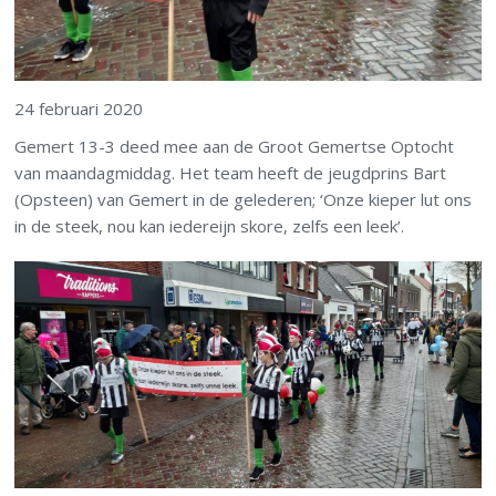
24 februari 2020
Gemert 13-3 deed mee aan de Groot Gemertse Optocht
van maandagmiddag. Het team heeft de jeugdprins Bart
(Opsteen) van Gemert in de gelederen; ‘Onze kieper lut ons
in de steek, nou kan iedereijn skore, zelfs een leek’.