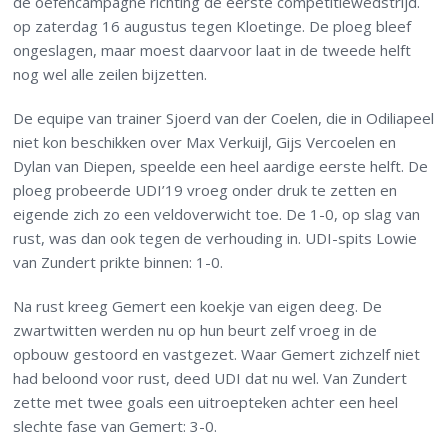
de oefencampagne richting de eerste competitiewedstrijd.
op zaterdag 16 augustus tegen Kloetinge. De ploeg bleef
ongeslagen, maar moest daarvoor laat in de tweede helft
nog wel alle zeilen bijzetten.
De equipe van trainer Sjoerd van der Coelen, die in Odiliapeel
niet kon beschikken over Max Verkuijl, Gijs Vercoelen en
Dylan van Diepen, speelde een heel aardige eerste helft. De
ploeg probeerde UDI’19 vroeg onder druk te zetten en
eigende zich zo een veldoverwicht toe. De 1-0, op slag van
rust, was dan ook tegen de verhouding in. UDI-spits Lowie
van Zundert prikte binnen: 1-0.
Na rust kreeg Gemert een koekje van eigen deeg. De
zwartwitten werden nu op hun beurt zelf vroeg in de
opbouw gestoord en vastgezet. Waar Gemert zichzelf niet
had beloond voor rust, deed UDI dat nu wel. Van Zundert
zette met twee goals een uitroepteken achter een heel
slechte fase van Gemert: 3-0.