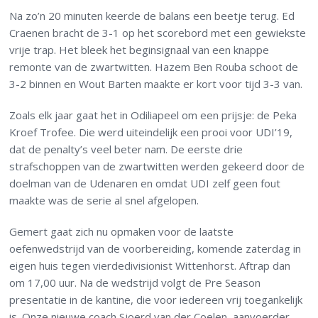
Na zo’n 20 minuten keerde de balans een beetje terug. Ed
Craenen bracht de 3-1 op het scorebord met een gewiekste
vrije trap. Het bleek het beginsignaal van een knappe
remonte van de zwartwitten. Hazem Ben Rouba schoot de
3-2 binnen en Wout Barten maakte er kort voor tijd 3-3 van.
Zoals elk jaar gaat het in Odiliapeel om een prijsje: de Peka
Kroef Trofee. Die werd uiteindelijk een prooi voor UDI’19,
dat de penalty’s veel beter nam. De eerste drie
strafschoppen van de zwartwitten werden gekeerd door de
doelman van de Udenaren en omdat UDI zelf geen fout
maakte was de serie al snel afgelopen.
Gemert gaat zich nu opmaken voor de laatste
oefenwedstrijd van de voorbereiding, komende zaterdag in
eigen huis tegen vierdedivisionist Wittenhorst. Aftrap dan
om 17,00 uur. Na de wedstrijd volgt de Pre Season
presentatie in de kantine, die voor iedereen vrij toegankelijk
is. Onze nieuwe coach Sjoerd van der Coelen, aanvoerder