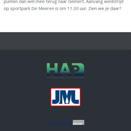
punten dan wel mee terug naar Gemert. Aanvang wedstrijd
op sportpark De Meeren is om 11.30 uur. Zien we je daar?