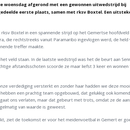
e woensdag afgerond met een gewonnen uitwedstrijd bij
gedeelde eerste plaats, samen met rksv Boxtel. Een uitste
t rksv Boxtel in een spannende strijd op het Gemertse hoofdveld
ra, die rechtstreeks vanuit Paramaribo ingevlogen werd, de held
nnende treffer maakte.
et veld staan. In de laatste wedstrijd was het de beurt aan Se
achtige afstandsschoten scoorde ze maar liefst 3 keer en wonnen
 onze verdediging versterkt en zonder haar hadden we deze moo
. We hebben een prachtig team opgebouwd, dat gelukkig ook komen
ye gaat ons verlaten, maar dat gebeurt met trots, omdat ze de aans
egelmatig van waarde is geweest.
, ziet de toekomst er voor het meidenvoetbal in Gemert er goe