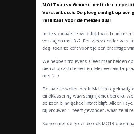
MO17 van vv Gemert heeft de competiti
Vorstenbosch. De ploeg eindigt op een 
resultaat voor de meiden dus!
In de voorlaatste wedstrijd werd concurren
verslagen met 3-2. Een week eerder was Jai
dag, toen ze kort voor tijd een prachtige wi
We hebben trouwens alleen maar helden op h
die rol op zich te nemen. Met een aantal pr
met 2-5.
De laatste weken heeft Malaika regelmatig
eindklassering waarschijnlijk niet bereikt
seizoen bijna geheel intact blijft. Alleen Fa
bij Vrouwen 1 heeft gevonden, waar ze al r
Samen met de groei die ook MO13 doormaakt