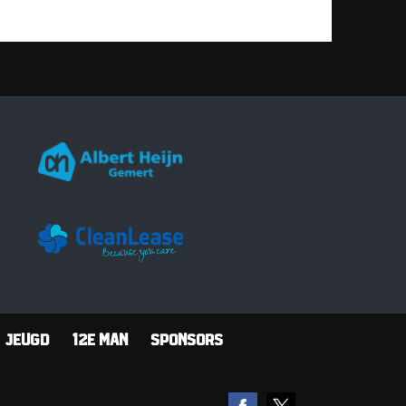
Jeugd
12e man
Sponsors