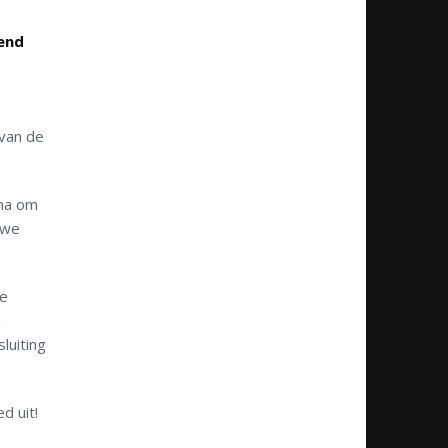
kend
 van de
nna om
 we
ie
d
luiting
d uit!