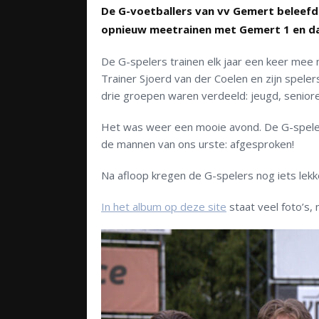
De G-voetballers van vv Gemert beleefd
opnieuw meetrainen met Gemert 1 en da
De G-spelers trainen elk jaar een keer me
Trainer Sjoerd van der Coelen en zijn speler
drie groepen waren verdeeld: jeugd, senior
Het was weer een mooie avond. De G-speler
de mannen van ons urste: afgesproken!
Na afloop kregen de G-spelers nog iets lekke
In het album op deze site
staat veel foto’s,