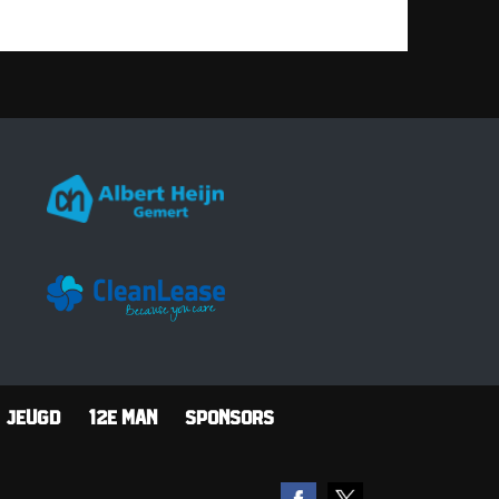
Jeugd
12e man
Sponsors