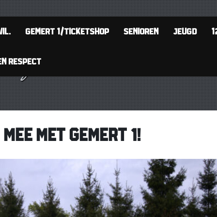
IL.
GEMERT 1/TICKETSHOP
SENIOREN
JEUGD
1
EN RESPECT
 MEE MET GEMERT 1!