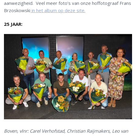
aanwezigheid. Veel meer foto’s van onze hoffotograaf Frans
Brzoskowski
in het album op deze site.
25 JAAR:
Boven, vlnr: Carel Verhofstad, Christian Raijmakers, Leo van