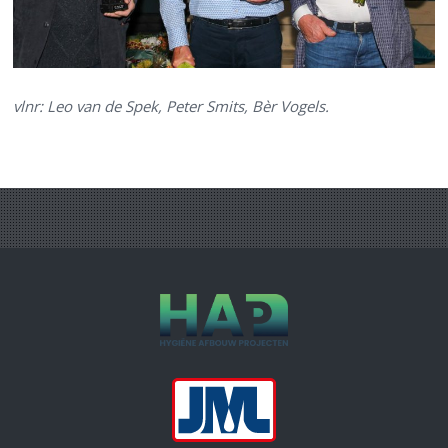
vlnr: Leo van de Spek, Peter Smits, Bèr Vogels.