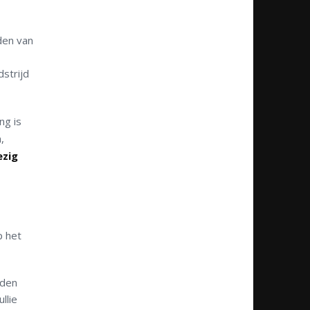
den van
strijd
ng is
,
ezig
p het
nden
llie