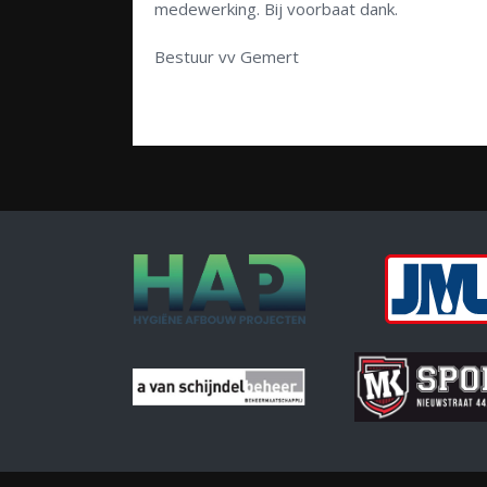
medewerking. Bij voorbaat dank.
Bestuur vv Gemert