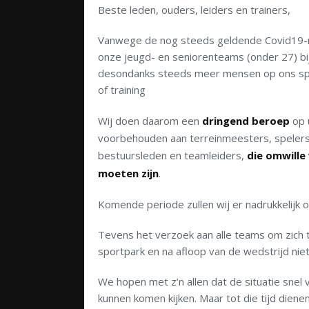
Beste leden, ouders, leiders en trainers,
Vanwege de nog steeds geldende Covid19-ma
onze jeugd- en seniorenteams (onder 27) bi
desondanks steeds meer mensen op ons sport
of training
Wij doen daarom een
dringend beroep
op 
voorbehouden aan terreinmeesters, spelers, 
bestuursleden en teamleiders,
die omwille
moeten zijn
.
Komende periode zullen wij er nadrukkelijk
Tevens het verzoek aan alle teams om zich t
sportpark en na afloop van de wedstrijd niet
We hopen met z’n allen dat de situatie snel 
kunnen komen kijken. Maar tot die tijd dien