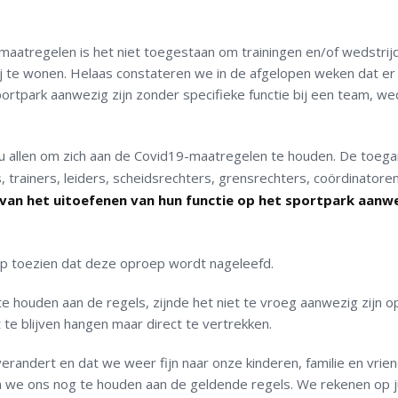
atregelen is het niet toegestaan om trainingen en/of wedstrij
j te wonen. Helaas constateren we in de afgelopen weken dat er
park aanwezig zijn zonder specifieke functie bij een team, wed
u allen om zich aan de Covid19-maatregelen te houden. De toega
trainers, leiders, scheidsrechters, grensrechters, coördinatoren
 van het uitoefenen van hun functie op het sportpark aanw
 op toezien dat deze oproep wordt nageleefd.
e houden aan de regels, zijnde het niet te vroeg aanwezig zijn o
 te blijven hangen maar direct te vertrekken.
verandert en dat we weer fijn naar onze kinderen, familie en vrie
en we ons nog te houden aan de geldende regels. We rekenen op ju