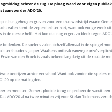
agmiddag achter de rug. De ploeg werd voor eigen publiek
ijstaanvoerder ADO’20.
ep in hun geheugen graven voor een thuiswedstrijd waarin Geme
cht vallen komt de zeperd echter niet, want ook vorige week ui
s in de eerste helft. Het kon dus nog erger, zo bleek tegen ADO’
e bedenken. De spelers zullen zichzelf allemaal in de spiegel mo
tal sterkhouders; Jasper Waalkens ontbrak vanwege
privéverplich
Erwin van den Broek is zoals bekend langdurig uit de roulatie me
 twee bedrijven achter verschool. Want ook zonder die spelers 
O’ 20 op de mat legden.
eer en meester. Gemert plooide terug en probeerde vanuit een
Dat ADO’20 al na twee minuten vrij voor Stefan Tielemans versc