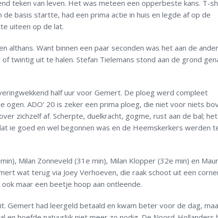
end teken van leven. Het was meteen een opperbeste kans. T-s
in de basis startte, had een prima actie in huis en legde af op de
e uiteen op de lat.
n althans. Want binnen een paar seconden was het aan de ander
of twintig uit te halen. Stefan Tielemans stond aan de grond gen
iveringwekkend half uur voor Gemert. De ploeg werd compleet
e ogen. ADO’ 20 is zeker een prima ploeg, die niet voor niets b
er zichzelf af. Scherpte, duelkracht, gogme, rust aan de bal; het
rdat ie goed en wel begonnen was en de Heemskerkers werden t
e min), Milan Zonneveld (31e min), Milan Klopper (32e min) en Maur
ert wat terug via Joey Verhoeven, die raak schoot uit een corne
 ook maar een beetje hoop aan ontleende.
eit. Gemert had leergeld betaald en kwam beter voor de dag, maa
 en hoefde natuurlijk niet meer zo nodig. De Noord-Hollanders 