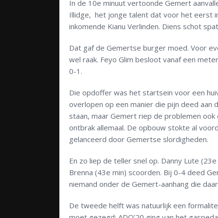
In de 10e minuut vertoonde Gemert aanvall
Illidge, het jonge talent dat voor het eerst 
inkomende Kianu Verlinden. Diens schot spatt
Dat gaf de Gemertse burger moed. Voor eve
wel raak. Feyo Glim besloot vanaf een meter 
0-1.
Die opdoffer was het startsein voor een hu
overlopen op een manier die pijn deed aan d
staan, maar Gemert riep de problemen ook ov
ontbrak allemaal. De opbouw stokte al voo
gelanceerd door Gemertse slordigheden.
En zo liep de teller snel op. Danny Lute (23
Brenna (43e min) scoorden. Bij 0-4 deed Gem
niemand onder de Gemert-aanhang die daar
De tweede helft was natuurlijk een formalit
moet gezegd: ADO’20 ging van het gaspedaal