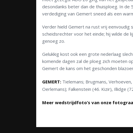
desondanks beter dan de thuisploeg. In de
verdediging van Gemert sneed als een war
Verder hield Gemert na rust vrij eenvoudig 
scheidsrechter voor het einde; hij wilde de 
genoeg zo.
Gelukkig kost ook een grote nederlaag slech
komende dagen zal de ploeg zich moeten opr
Gemert de kans om het geschonden blazoen
GEMERT:
Tielemans; Brugmans, Verhoeven, J
Oerlemans); Falkenstein (46. Kizir), Illidge (
Meer wedstrijdfoto’s van onze fotogra