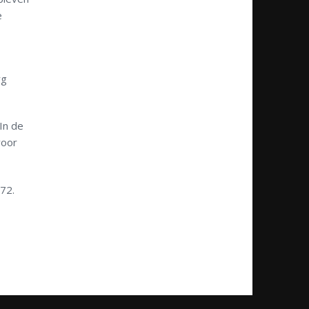
e
rg
In de
voor
72.