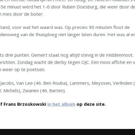
 55e minuut werd het 1-6 door Ruben Doesburg, die weer door d
m mes door de boter.
stand, voor wat het waard was. Op precies 90 minuten floot de
lijdensweg van de thuisploeg niet langer laten duren. Het was al e
ts drie punten. Gemert staat nog altijd stevig in de middenmoot. 
ichten. Zondag wacht de derby tegen OJC. Een mooi affiche en 
 weer op te poetsen.
acobs, Van Lee (46. Ben Rouba), Lammers, Meyssen, Verlinden (
72. Michels), Zwanen (46. Barten).
af Frans Brzoskowski
in het album
op deze site.