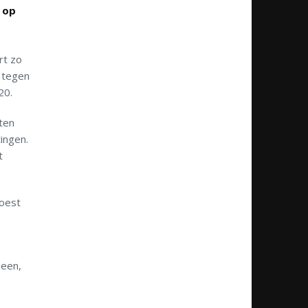
 op
rt zo
t tegen
20.
eten
tingen.
t
moest
heen,