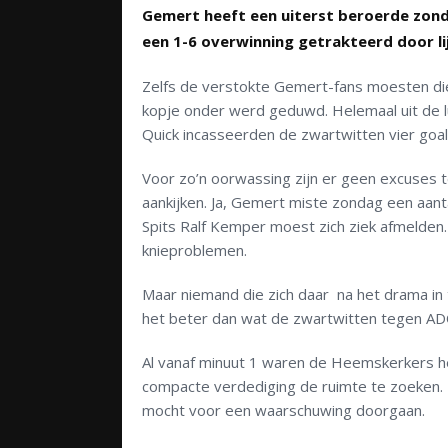
Gemert heeft een uiterst beroerde zond
een 1-6 overwinning getrakteerd door l
Zelfs de verstokte Gemert-fans moesten di
kopje onder werd geduwd. Helemaal uit de lu
Quick incasseerden de zwartwitten vier goal
Voor zo’n oorwassing zijn er geen excuses t
aankijken. Ja, Gemert miste zondag een aan
Spits Ralf Kemper moest zich ziek afmelden. 
knieproblemen.
Maar niemand die zich daar na het drama in
het beter dan wat de zwartwitten tegen AD
Al vanaf minuut 1 waren de Heemskerkers h
compacte verdediging de ruimte te zoeken. 
mocht voor een waarschuwing doorgaan.