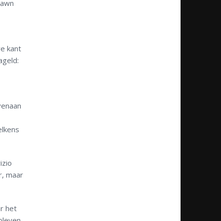
hawn
e kant
ageld:
ovenaan
elkens
izio
r, maar
r het
bleven