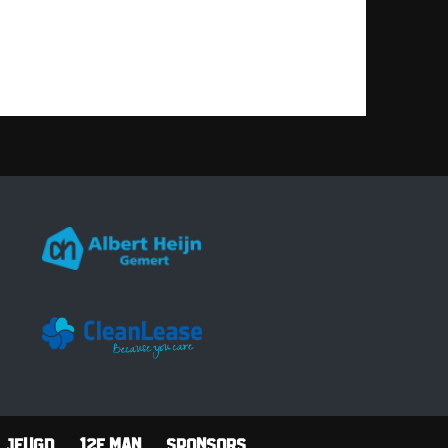
Jeugd
12e man
Sponsors