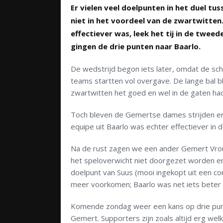
Er vielen veel doelpunten in het duel tu
niet in het voordeel van de zwartwitten
effectiever was, leek het tij in de tweed
gingen de drie punten naar Baarlo.
De wedstrijd begon iets later, omdat de s
teams startten vol overgave. De lange bal
zwartwitten het goed en wel in de gaten ha
Toch bleven de Gemertse dames strijden en
equipe uit Baarlo was echter effectiever in
Na de rust zagen we een ander Gemert Vrouw
het speloverwicht niet doorgezet worden e
doelpunt van Suus (mooi ingekopt uit een c
meer voorkomen; Baarlo was net iets beter 
Komende zondag weer een kans op drie punte
Gemert. Supporters zijn zoals altijd erg wel