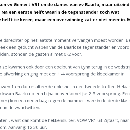
ssen vv Gemert VR1 en de dames van vv Baarlo, maar uiteinde
. Na een eerste helft waarin de tegenstander toch wat
e helft te keren, maar een overwinning zat er niet meer in. 
cheidsrechter op het laatste moment vervangen moest worden. B
 bleek een geducht wapen van de Baarlose tegenstander en voord
dden, stonden de gasten al met 0-2 voor.
 ze kwamen ook door een doelpunt van Lynn terug in de wedstri
 de afwerking en ging met een 1-4 voorsprong de kleedkamer in.
en 1 en dat resulteerde ook snel in een tweede treffer. Helaa
n kwam Baarlo op een bijna onoverkomelijke 2-5 voorsprong. Een
orner) kon een nederlaag tegen de nummer twee in de derde klass
dan de zwartwitten.
n , want dan komt de hekkensluiter, VOW VR1 uit Zijtaart, naar
kom. Aanvang: 12.30 uur.