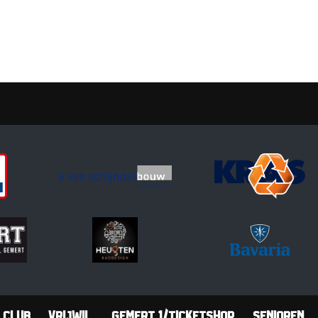
Club
Vrijwil.
Gemert 1/Ticketshop
Senioren