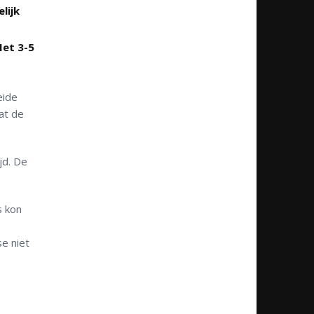
lijk
Met 3-5
eide
at de
jd. De
s kon
e niet