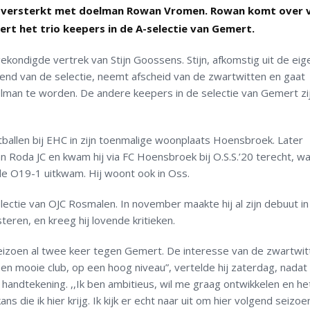
n versterkt met doelman Rowan Vromen. Rowan komt over 
t het trio keepers in de A-selectie van Gemert.
gekondigde vertrek van Stijn Goossens. Stijn, afkomstig uit de eig
kend van de selectie, neemt afscheid van de zwartwitten en gaat
lman te worden. De andere keepers in de selectie van Gemert zi
allen bij EHC in zijn toenmalige woonplaats Hoensbroek. Later
n Roda JC en kwam hij via FC Hoensbroek bij O.S.S.’20 terecht, wa
de O19-1 uitkwam. Hij woont ook in Oss.
electie van OJC Rosmalen. In november maakte hij al zijn debuut in
steren, en kreeg hij lovende kritieken.
eizoen al twee keer tegen Gemert. De interesse van de zwartwit
een mooie club, op een hoog niveau”, vertelde hij zaterdag, nadat 
ndtekening. ,,Ik ben ambitieus, wil me graag ontwikkelen en he
ans die ik hier krijg. Ik kijk er echt naar uit om hier volgend seizoe