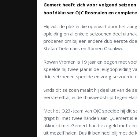
Gemert heeft zich voor volgend seizoe
hoofdklasser OJC Rosmalen en completeer
Hij vult de plek in die openvalt door het aan
opleiding en al enkele seizoenen deel uitma
proberen om bij een andere club eerste doe
Stefan Tielemans en Romeo Okonkwo.
Rowan Vromen is 19 jaar en begon met voetb
speelde hij twee jaar in de jeugdopleiding va
drie seizoenen speelde en vorig seizoen in 
Sinds dit seizoen maakt hij deel uit van de s
eerste elftal, in de thuiswedstrijd tegen Hal
Met het O23-team van OJC speelde hij dit s
grijpt hij met twee handen aan. ,,Gemert is 
akkoord met Gemert had bezegeld met een ha
uit mezelf halen. Dus ik ben heel blij met de k