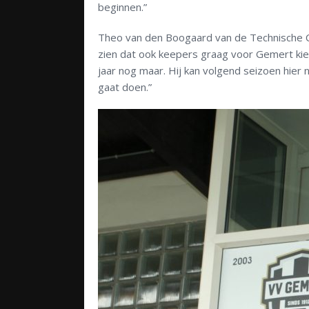
beginnen.”
Theo van den Boogaard van de Technische Co
zien dat ook keepers graag voor Gemert kieze
jaar nog maar. Hij kan volgend seizoen hier 
gaat doen.”