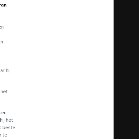
van
en
jn
ar hij
 het
ten
hij het
t beste
n te