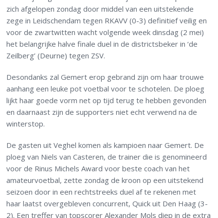
zich afgelopen zondag door middel van een uitstekende
zege in Leidschendam tegen RKAVV (0-3) definitief veilig en
voor de zwartwitten wacht volgende week dinsdag (2 mei)
het belangrijke halve finale duel in de districtsbeker in ‘de
Zeilberg’ (Deurne) tegen ZSV.
Desondanks zal Gemert erop gebrand zijn om haar trouwe
aanhang een leuke pot voetbal voor te schotelen. De ploeg
lijkt haar goede vorm net op tijd terug te hebben gevonden
en daarnaast zijn de supporters niet echt verwend na de
winterstop.
De gasten uit Veghel komen als kampioen naar Gemert. De
ploeg van Niels van Casteren, de trainer die is genomineerd
voor de Rinus Michels Award voor beste coach van het
amateurvoetbal, zette zondag de kroon op een uitstekend
seizoen door in een rechtstreeks duel af te rekenen met
haar laatst overgebleven concurrent, Quick uit Den Haag (3-
2). Een treffer van topscorer Alexander Mols diep in de extra