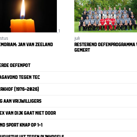
1
stus
juli
EMORIAM: JAN VAN ZEELAND
RESTEREND OEFENPROGRAMMA 
GEMERT
DERDE OEFENPOT
AGAVOND TEGEN TEC
ERKHOF (1976-2026)
G AAN VRIJWILLIGERS
X VAN DIJK GAAT NIET DOOR
D SPORT KNAP OP 1-1
AUGUSTUS UIT TEGEN RIJNVOGELS