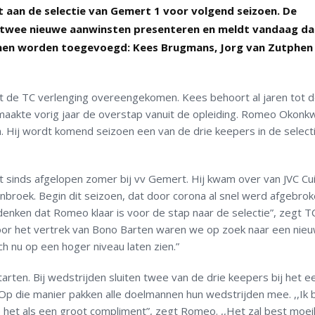
aan de selectie van Gemert 1 voor volgend seizoen. De
 twee nieuwe aanwinsten presenteren en meldt vandaag da
nnen worden toegevoegd: Kees Brugmans, Jorg van Zutphen
t de TC verlenging overeengekomen. Kees behoort al jaren tot 
maakte vorig jaar de overstap vanuit de opleiding. Romeo Okonkw
 Hij wordt komend seizoen een van de drie keepers in de selecti
 sinds afgelopen zomer bij vv Gemert. Hij kwam over van JVC Cui
enbroek. Begin dit seizoen, dat door corona al snel werd afgebrok
 denken dat Romeo klaar is voor de stap naar de selectie”, zegt TC
oor het vertrek van Bono Barten waren we op zoek naar een nie
ch nu op een hoger niveau laten zien.”
tarten. Bij wedstrijden sluiten twee van de drie keepers bij het e
. Op die manier pakken alle doelmannen hun wedstrijden mee. ,,Ik 
 het als een groot compliment”, zegt Romeo. ,,Het zal best moeil