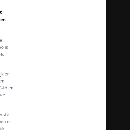
t
 en
de
o is
e,
jk en
en,
-lid en
uwe
erste
ben er
ijk