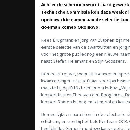
Achter de schermen wordt hard gewerkt 
Technische Commissie kon deze week al
opnieuw drie namen aan de selectie ku
doelman Romeo Okonkwo.
Kees Brugmans en Jorg van Zutphen zijn me
eerste selectie van de zwartwitten en Jorg 
voor het grote publiek nog een nieuwe naam.
naast Stefan Tielemans en Stijn Goossens.
Romeo is 18 jaar, woont in Gennep en speelt
kwam op eigen initiatief naar sportpark Mol
maakte hij bij JO19-1 een prima indruk. ,,Wij
keeperstrainer Theo van den Boogaard. ,,D
keeper. Romeo is jong en talentvol en kan zi
Romeo kijkt ernaar uit om in de selectie te s
elftal aan, en een bij het beloftenteam O23
heel blij dat Gemert me deze kans geeft, zie