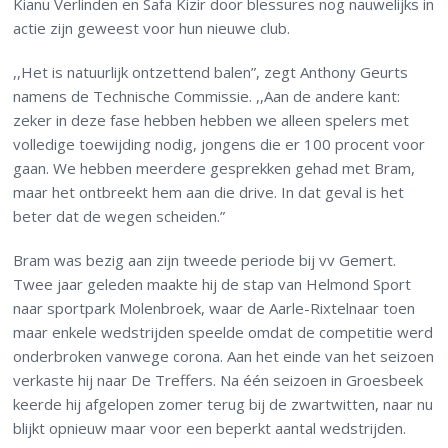
Kianu Verlinden en Safa Kizir door blessures nog nauwelijks in
actie zijn geweest voor hun nieuwe club.
,,Het is natuurlijk ontzettend balen”, zegt Anthony Geurts
namens de Technische Commissie. ,,Aan de andere kant:
zeker in deze fase hebben hebben we alleen spelers met
volledige toewijding nodig, jongens die er 100 procent voor
gaan. We hebben meerdere gesprekken gehad met Bram,
maar het ontbreekt hem aan die drive. In dat geval is het
beter dat de wegen scheiden.”
Bram was bezig aan zijn tweede periode bij vv Gemert.
Twee jaar geleden maakte hij de stap van Helmond Sport
naar sportpark Molenbroek, waar de Aarle-Rixtelnaar toen
maar enkele wedstrijden speelde omdat de competitie werd
onderbroken vanwege corona. Aan het einde van het seizoen
verkaste hij naar De Treffers. Na één seizoen in Groesbeek
keerde hij afgelopen zomer terug bij de zwartwitten, naar nu
blijkt opnieuw maar voor een beperkt aantal wedstrijden.