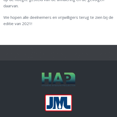
daarvan.
We hopen alle deelnemers en vrijwilligers terug te zien bij de
editie van 2021!