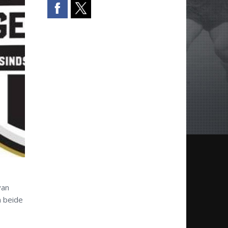
van
n beide