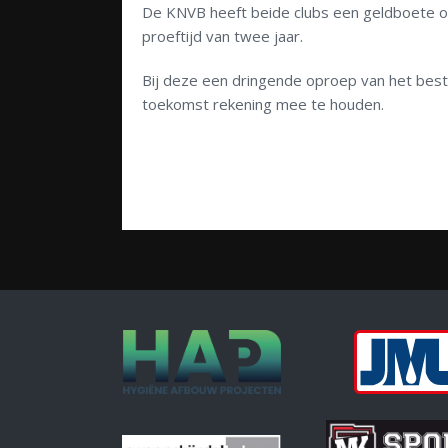
De KNVB heeft beide clubs een geldboete o
proeftijd van twee jaar.
Bij deze een dringende oproep van het best
toekomst rekening mee te houden.