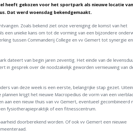
el heeft gekozen voor het sportpark als nieuwe locatie va
dius. Dat werd woensdag bekendgemaakt.
 ontvangen. Zoals bekend ziet onze vereniging de komst van het
als een unieke kans om tot de vorming van een bijzondere onderw
king tussen Commanderij College en vv Gemert tot synergie en
k dateert van begin jaren zeventig. Het einde van de levensduur
ert in gesprek over de noodzakelijk geworden vernieuwing van d
s van deze week is een eerste, belangrijke stap gezet. Uiteind
e plannen krijgt het nieuwe Macropedius de vorm van een vierbla
den aan een nieuw thuis van vv Gemert, eventueel gecombineerd
een fysiotherapiepraktijk of een fitnesscentrum.
baarheid doorberekend worden. Of ook vv Gemert een nieuwe
gemeenteraad.