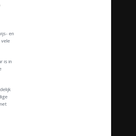
n
ijs- en
 vele
 is in
e
elijk
dige
 met