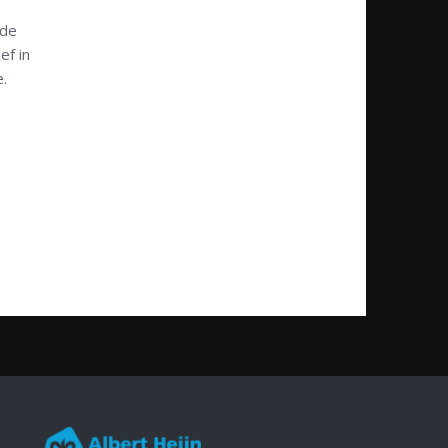
nde
ef in
.