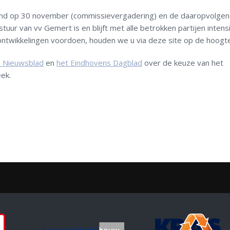
pland op 30 november (commissievergadering) en de daaropvolge
r van vv Gemert is en blijft met alle betrokken partijen intensi
ontwikkelingen voordoen, houden we u via deze site op de hoogte
s Nieuwsblad
en
het Eindhovens Dagblad
over de keuze van het
ek.