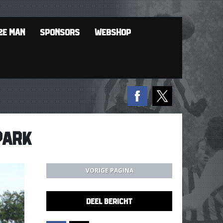
2E MAN
SPONSORS
WEBSHOP
PARK
VORIGE PAGINA
DEEL BERICHT