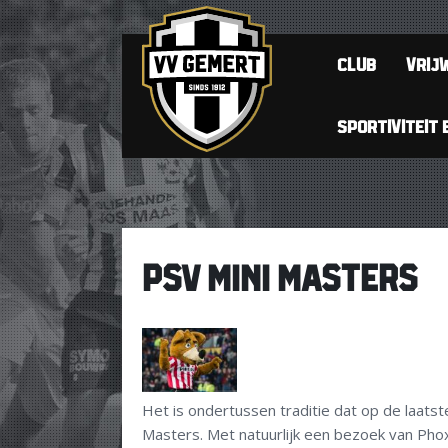
CLUB
VRIJW
SPORTIVITEIT 
PSV MINI MASTERS
Het is ondertussen traditie dat op de laat
Masters. Met natuurlijk een bezoek van Pho