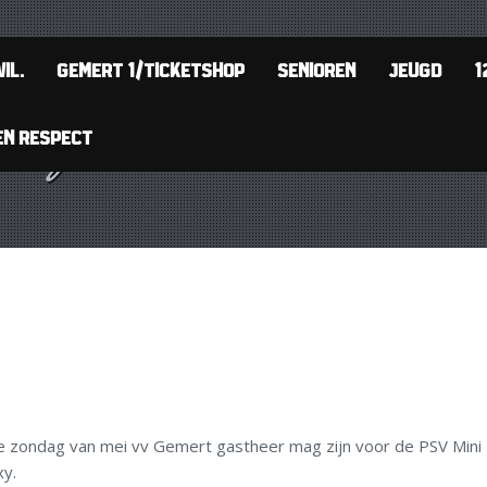
IL.
GEMERT 1/TICKETSHOP
SENIOREN
JEUGD
1
EN RESPECT
ste zondag van mei vv Gemert gastheer mag zijn voor de PSV Mini
xy.