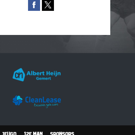
Jeugd
12e man
Sponsors