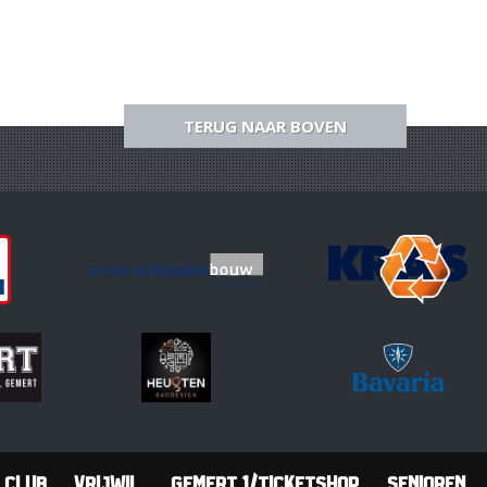
TERUG NAAR BOVEN
Club
Vrijwil.
Gemert 1/Ticketshop
Senioren