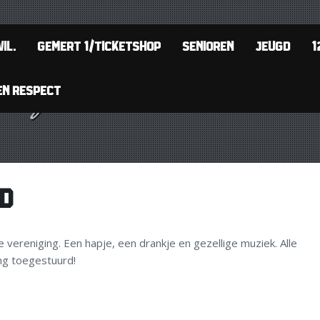
IL.
GEMERT 1/TICKETSHOP
SENIOREN
JEUGD
1
EN RESPECT
D
ze vereniging. Een hapje, een drankje en gezellige muziek. Alle
ng toegestuurd!