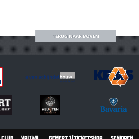
TERUG NAAR BOVEN
Club
Vrijwil.
Gemert 1/Ticketshop
Senioren