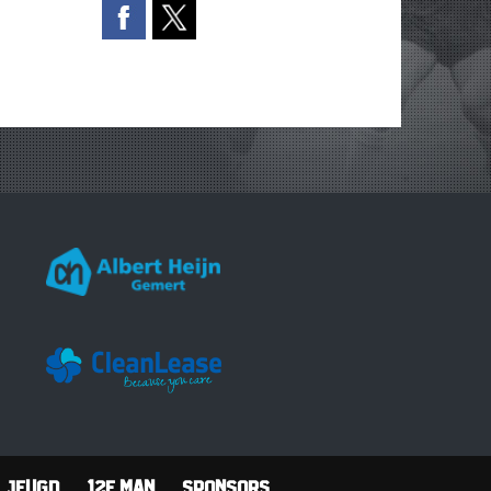
Jeugd
12e man
Sponsors