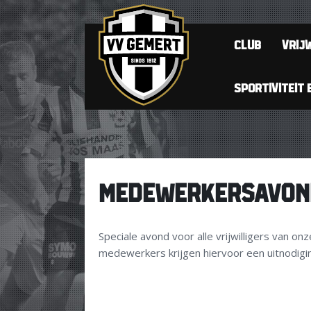
CLUB
VRIJW
SPORTIVITEIT 
MEDEWERKERSAVON
Speciale avond voor alle vrijwilligers van on
medewerkers krijgen hiervoor een uitnodigi