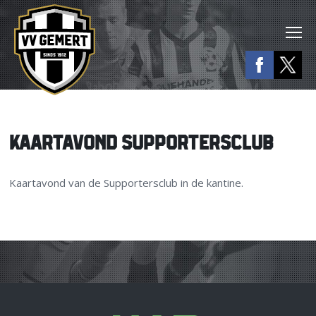
KAARTAVOND SUPPORTERSCLUB
Kaartavond van de Supportersclub in de kantine.