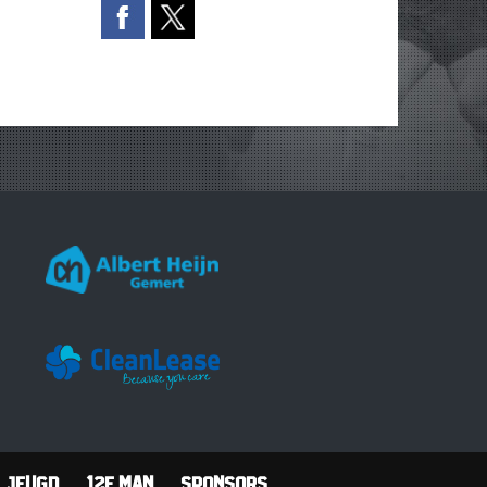
Jeugd
12e man
Sponsors