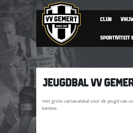
CLUB
VRIJW
SPORTIVITEIT 
JEUGDBAL VV GEME
Het grote carnavalsbal voor de jeugd van vv
kantine.