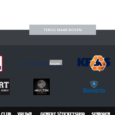
TERUG NAAR BOVEN
Club
Vrijwil.
Gemert 1/Ticketshop
Senioren