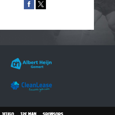
Jeugd
12e man
Sponsors