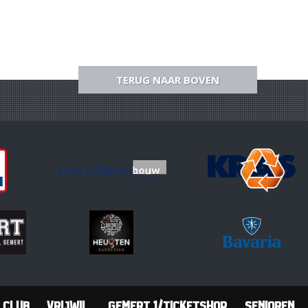
TERUG NAAR BOVEN
Club
Vrijwil.
Gemert 1/Ticketshop
Senioren