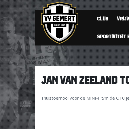
CLUB
VRIJW
SPORTIVITEIT 
JAN VAN ZEELAND T
Thuistoernooi voor de MINI-F t/m de O10 j