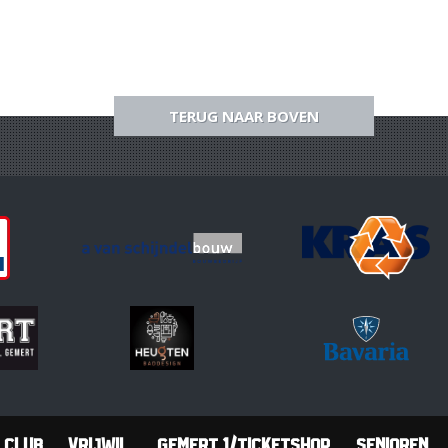
TERUG NAAR BOVEN
Club
Vrijwil.
Gemert 1/Ticketshop
Senioren