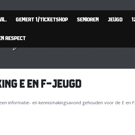
IL.
GEMERT 1/TICKETSHOP
SENIOREN
JEUGD
1
EN RESPECT
ING E EN F-JEUGD
een informatie- en kennismakingsavond gehouden voor de E en F. 