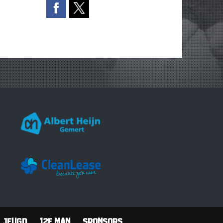
Jeugd
12e man
Sponsors