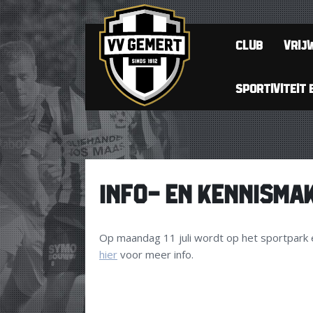
CLUB
VRIJW
SPORTIVITEIT 
INFO- EN KENNISMAK
Op maandag 11 juli wordt op het sportpark 
hier
voor meer info.