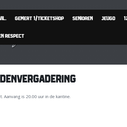
IL.
GEMERT 1/TICKETSHOP
SENIOREN
JEUGD
1
EN RESPECT
EDENVERGADERING
Aanvang is 20.00 uur in de kantine.