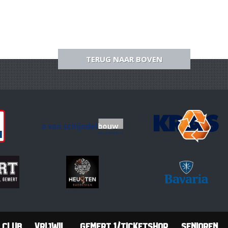
TERUG NAAR BOVEN
Club
Vrijwil.
Gemert 1/Ticketshop
Senioren