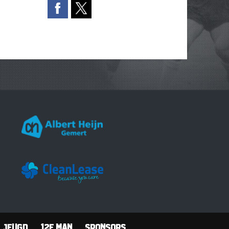
Jeugd
12e man
Sponsors