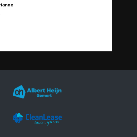
rianne
.