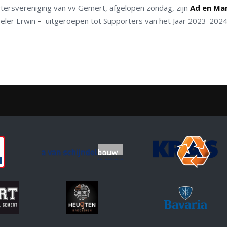
rtersvereniging van vv Gemert, afgelopen zondag, zijn
Ad en Ma
peler Erwin
–
uitgeroepen tot Supporters van het Jaar 2023-2024