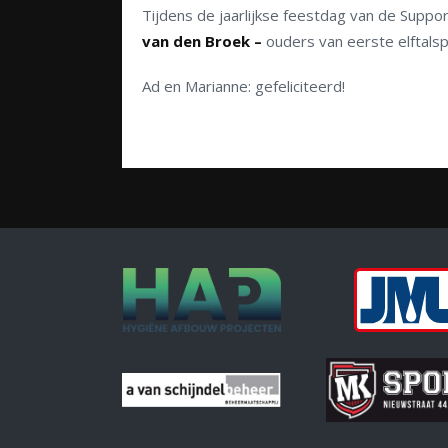
Tijdens de jaarlijkse feestdag van de Suppo
van den Broek –
ouders van eerste elftals
Ad en Marianne: gefeliciteerd!