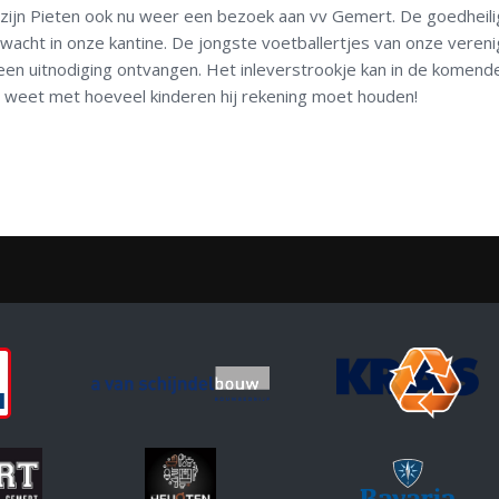
n zijn Pieten ook nu weer een bezoek aan vv Gemert. De goedheil
ht in onze kantine. De jongste voetballertjes van onze vereni
een uitnodiging ontvangen. Het inleverstrookje kan in de komend
 weet met hoeveel kinderen hij rekening moet houden!