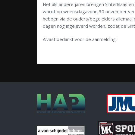
Net als andere jaren brengen Sinterklaas e
wordt op woensdagavond 30 november verwac
hebben via de ouders/begeleiders allemaal 
dagen nog ingeleverd worden, zodat de Sint
Alvast bedankt voor de aanmelding!