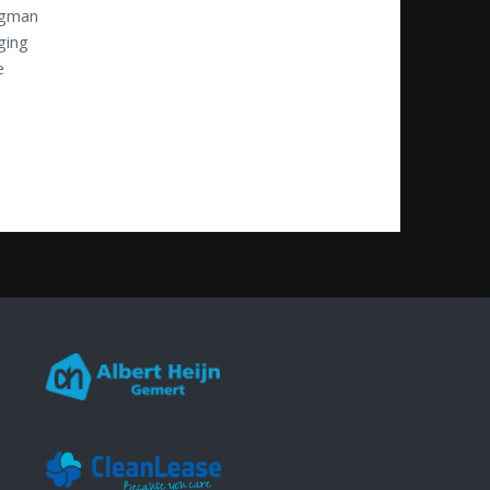
igman
ging
e