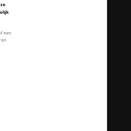
nze
lijk
of een
eren