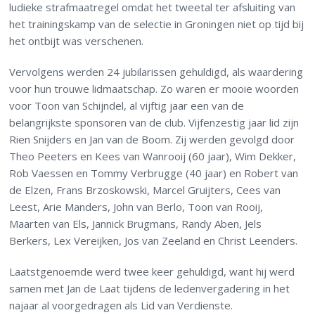
ludieke strafmaatregel omdat het tweetal ter afsluiting van
het trainingskamp van de selectie in Groningen niet op tijd bij
het ontbijt was verschenen.
Vervolgens werden 24 jubilarissen gehuldigd, als waardering
voor hun trouwe lidmaatschap. Zo waren er mooie woorden
voor Toon van Schijndel, al vijftig jaar een van de
belangrijkste sponsoren van de club. Vijfenzestig jaar lid zijn
Rien Snijders en Jan van de Boom. Zij werden gevolgd door
Theo Peeters en Kees van Wanrooij (60 jaar), Wim Dekker,
Rob Vaessen en
Tommy Verbrugge (40 jaar) en
Robert van
de Elzen,
Frans Brzoskowski,
Marcel Gruijters,
Cees van
Leest,
Arie Manders, John
van Berlo, Toon van Rooij,
Maarten van Els, Jannick Brugmans,
Randy Aben,
Jels
Berkers,
Lex Vereijken,
Jos van Zeeland en Christ Leenders.
Laatstgenoemde werd twee keer gehuldigd, want hij werd
samen met Jan de Laat tijdens de ledenvergadering in het
najaar al voorgedragen als Lid van Verdienste.