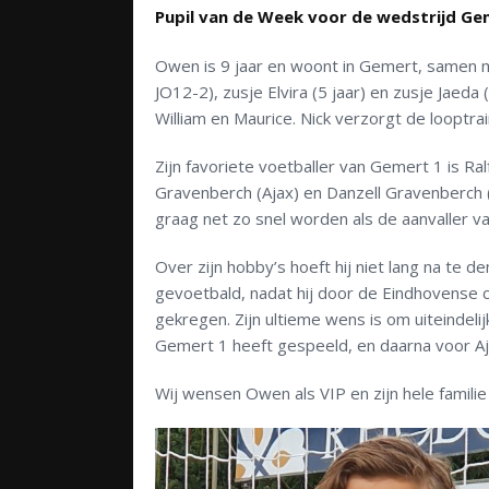
Pupil van de Week voor de wedstrijd Ge
Owen is 9 jaar en woont in Gemert, samen m
JO12-2), zusje Elvira (5 jaar) en zusje Jaed
William en Maurice. Nick verzorgt de looptrai
Zijn favoriete voetballer van Gemert 1 is Ral
Gravenberch (Ajax) en Danzell Gravenberch (
graag net zo snel worden als de aanvaller v
Over zijn hobby’s hoeft hij niet lang na te d
gevoetbald, nadat hij door de Eindhovense c
gekregen. Zijn ultieme wens is om uiteindelij
Gemert 1 heeft gespeeld, en daarna voor Aj
Wij wensen Owen als VIP en zijn hele familie