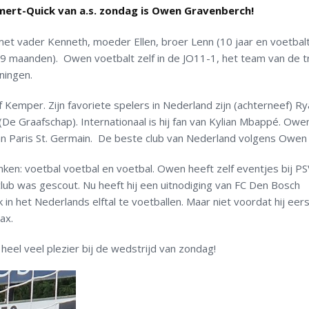
mert-Quick van a.s. zondag is Owen Gravenberch!
et vader Kenneth, moeder Ellen, broer Lenn (10 jaar en voetbalt
a (9 maanden). Owen voetbalt zelf in de JO11-1, het team van de t
ningen.
f Kemper. Zijn favoriete spelers in Nederland zijn (achterneef) R
De Graafschap). Internationaal is hij fan van Kylian Mbappé. Owen
an Paris St. Germain. De beste club van Nederland volgens Owen i
enken: voetbal voetbal en voetbal. Owen heeft zelf eventjes bij P
lub was gescout. Nu heeft hij een uitnodiging van FC Den Bosch
k in het Nederlands elftal te voetballen. Maar niet voordat hij eer
ax.
 heel veel plezier bij de wedstrijd van zondag!