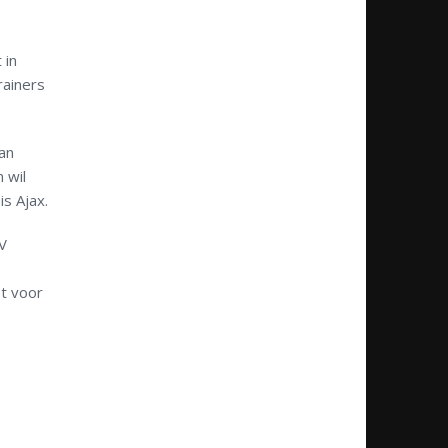
 in
rainers
yan
 wil
s Ajax.
SV
st voor