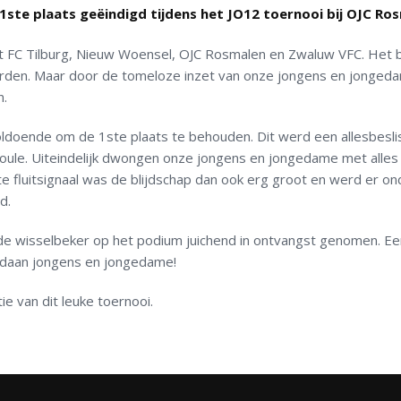
1ste plaats geëindigd tijdens het JO12 toernooi bij OJC Ro
 FC Tilburg, Nieuw Woensel, OJC Rosmalen en Zwaluw VFC. Het b
orden. Maar door de tomeloze inzet van onze jongens en jonged
n.
voldoende om de 1ste plaats te behouden. Dit werd een allesbesl
oule. Uiteindelijk dwongen onze jongens en jongedame met alles
te fluitsignaal was de blijdschap dan ook erg groot en werd er on
d.
de wisselbeker op het podium juichend in ontvangst genomen. Ee
gedaan jongens en jongedame!
e van dit leuke toernooi.