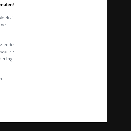
smalen!
leek al
ame
issende
 wat ze
derling
n